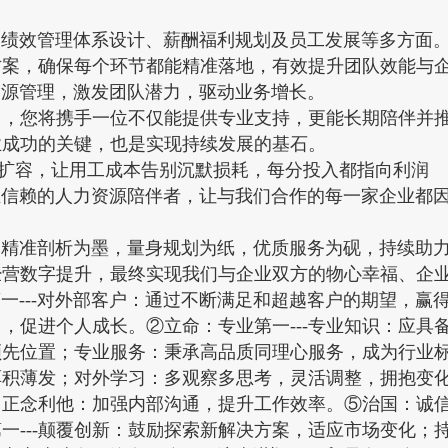
效管理体系设计、薪酬福利规划及员工发展等多方面。
方案，确保每个环节都能精准落地，有效提升团队效能与
源管理，激发团队潜力，驱动业务增长。
司，您将携手一位不仅能提供专业支持，更能长期陪伴并
业成功的关键，也是实现持续发展的基石。
限扩容，让用工成本告别沉默损耗，每分投入都指向利润
赖的人力资源陪伴者，让与我们合作的每一家企业都因
准剖析为墨，量身规划为纸，优质服务为砚，持续助力
经营数字提升，最终实现我们与企业双方的物心幸福、企
---对外部客户：通过不断满足和超越客户的期望，赢
，促进个人成长。②立命：专业第一---专业知识：应具
领先位置；专业服务：秉承高品质同理心服务，成为行业
厚积薄发；对外学习：多观察多思考，灵活调整，拥抱变化
正念利他：加强内部沟通，提升工作效率。⑤治国：诚信第
一---颠覆创新：鼓励探索新解决方案，适应市场变化；